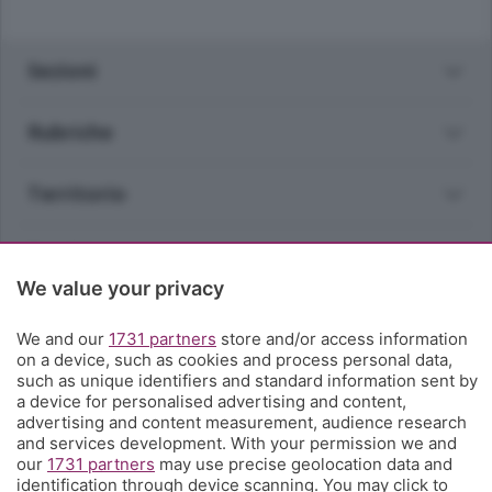
Sezioni
Rubriche
Territorio
Servizi
We value your privacy
Chi Siamo
We and our
1731 partners
store and/or access information
on a device, such as cookies and process personal data,
Community
such as unique identifiers and standard information sent by
a device for personalised advertising and content,
advertising and content measurement, audience research
Network
and services development. With your permission we and
our
1731 partners
may use precise geolocation data and
identification through device scanning. You may click to