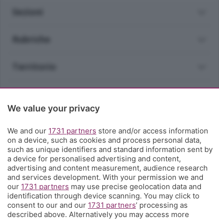
Sezioni
Rubriche
Territorio
Servizi
We value your privacy
Chi Siamo
We and our
1731 partners
store and/or access information
on a device, such as cookies and process personal data,
Community
such as unique identifiers and standard information sent by
a device for personalised advertising and content,
advertising and content measurement, audience research
Network
and services development. With your permission we and
our
1731 partners
may use precise geolocation data and
identification through device scanning. You may click to
consent to our and our
1731 partners
’ processing as
described above. Alternatively you may access more