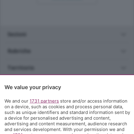
Sezioni
Rubriche
Territorio
Servizi
We value your privacy
Chi Siamo
We and our
1731 partners
store and/or access information
on a device, such as cookies and process personal data,
such as unique identifiers and standard information sent by
Community
a device for personalised advertising and content,
advertising and content measurement, audience research
and services development. With your permission we and