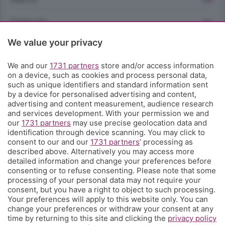
1223
Febbraio
943
We value your privacy
Gennaio
941
We and our
1731 partners
store and/or access information
on a device, such as cookies and process personal data,
such as unique identifiers and standard information sent
by a device for personalised advertising and content,
2021
advertising and content measurement, audience research
and services development. With your permission we and
our
1731 partners
may use precise geolocation data and
Dicembre
identification through device scanning. You may click to
964
consent to our and our
1731 partners
’ processing as
described above. Alternatively you may access more
Novembre
1051
detailed information and change your preferences before
consenting or to refuse consenting. Please note that some
Ottobre
1067
processing of your personal data may not require your
consent, but you have a right to object to such processing.
Settembre
Your preferences will apply to this website only. You can
1026
change your preferences or withdraw your consent at any
time by returning to this site and clicking the
privacy policy
Agosto
841