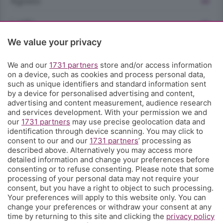
Agosto
841
Luglio
952
We value your privacy
Giugno
960
We and our
1731 partners
store and/or access information
Maggio
1065
on a device, such as cookies and process personal data,
such as unique identifiers and standard information sent
Aprile
960
by a device for personalised advertising and content,
advertising and content measurement, audience research
and services development. With your permission we and
Marzo
968
our
1731 partners
may use precise geolocation data and
identification through device scanning. You may click to
Febbraio
903
consent to our and our
1731 partners
’ processing as
described above. Alternatively you may access more
Gennaio
detailed information and change your preferences before
913
consenting or to refuse consenting. Please note that some
processing of your personal data may not require your
consent, but you have a right to object to such processing.
Your preferences will apply to this website only. You can
change your preferences or withdraw your consent at any
2020
time by returning to this site and clicking the
privacy policy