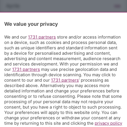
Aprile
1038
Marzo
1129
We value your privacy
Febbraio
1007
We and our
1731 partners
store and/or access information
on a device, such as cookies and process personal data,
Gennaio
991
such as unique identifiers and standard information sent
by a device for personalised advertising and content,
advertising and content measurement, audience research
and services development. With your permission we and
our
1731 partners
may use precise geolocation data and
identification through device scanning. You may click to
2017
consent to our and our
1731 partners
’ processing as
described above. Alternatively you may access more
detailed information and change your preferences before
Dicembre
930
consenting or to refuse consenting. Please note that some
processing of your personal data may not require your
Novembre
945
consent, but you have a right to object to such processing.
Your preferences will apply to this website only. You can
change your preferences or withdraw your consent at any
Ottobre
1006
time by returning to this site and clicking the
privacy policy