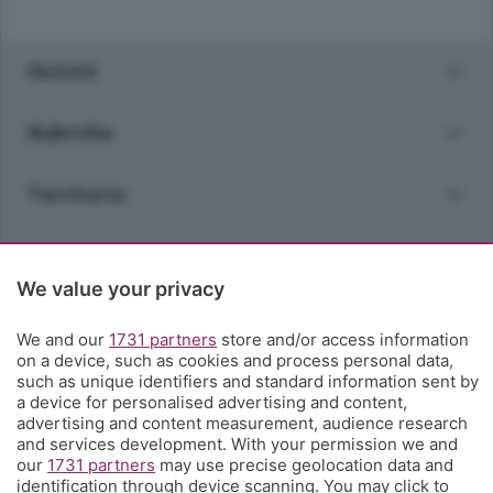
Sezioni
Rubriche
Territorio
Servizi
We value your privacy
Chi Siamo
We and our
1731 partners
store and/or access information
on a device, such as cookies and process personal data,
Community
such as unique identifiers and standard information sent by
a device for personalised advertising and content,
advertising and content measurement, audience research
Network
and services development. With your permission we and
our
1731 partners
may use precise geolocation data and
identification through device scanning. You may click to