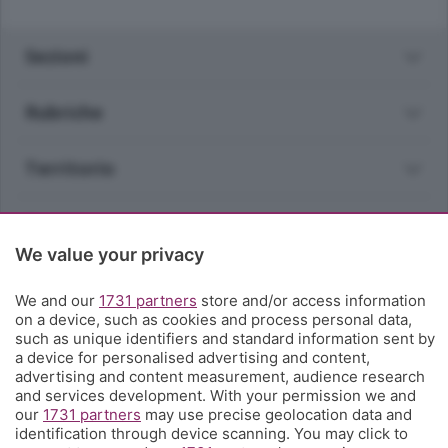
Sezioni
Rubriche
Territorio
Servizi
We value your privacy
Chi Siamo
We and our
1731 partners
store and/or access information
on a device, such as cookies and process personal data,
Community
such as unique identifiers and standard information sent by
a device for personalised advertising and content,
advertising and content measurement, audience research
Network
and services development. With your permission we and
our
1731 partners
may use precise geolocation data and
identification through device scanning. You may click to