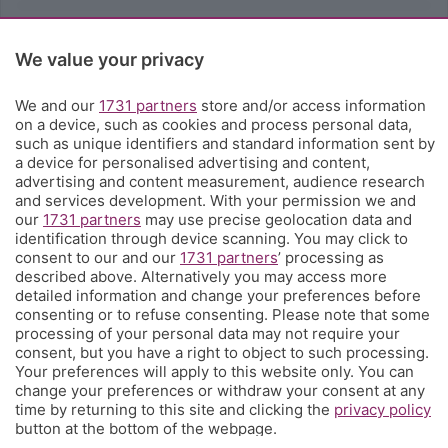
Servizi
We value your privacy
Chi Siamo
We and our
1731 partners
store and/or access information
on a device, such as cookies and process personal data,
Community
such as unique identifiers and standard information sent by
a device for personalised advertising and content,
advertising and content measurement, audience research
Network
and services development. With your permission we and
our
1731 partners
may use precise geolocation data and
identification through device scanning. You may click to
consent to our and our
1731 partners
’ processing as
described above. Alternatively you may access more
detailed information and change your preferences before
consenting or to refuse consenting. Please note that some
© COPYRIGHT 2026 - S.E.S.A.A.B. S.p.a. con sede in Viale
processing of your personal data may not require your
Papa Giovanni XXIII, 118 24121 Bergamo - E' vietata la
consent, but you have a right to object to such processing.
riproduzione anche parziale
Your preferences will apply to this website only. You can
Iscritta al Registro Imprese di Bergamo al n.243762 |
change your preferences or withdraw your consent at any
Capitale sociale Euro 10.000.000 i.v.
time by returning to this site and clicking the
privacy policy
button at the bottom of the webpage.