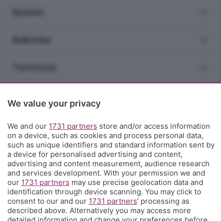
Sezioni
Rubriche
Territorio
Servizi
We value your privacy
Chi Siamo
We and our
1731 partners
store and/or access information
on a device, such as cookies and process personal data,
such as unique identifiers and standard information sent by
Community
a device for personalised advertising and content,
advertising and content measurement, audience research
and services development. With your permission we and
Network
our
1731 partners
may use precise geolocation data and
identification through device scanning. You may click to
consent to our and our
1731 partners
’ processing as
described above. Alternatively you may access more
detailed information and change your preferences before