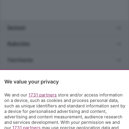
Sezioni
Rubriche
Territorio
Servizi
We value your privacy
Chi Siamo
We and our
1731 partners
store and/or access information
on a device, such as cookies and process personal data,
such as unique identifiers and standard information sent by
Community
a device for personalised advertising and content,
advertising and content measurement, audience research
and services development. With your permission we and
Network
our
1731 partners
may use precise geolocation data and