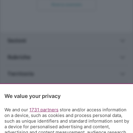
Ricerca avanzata
Sezioni
Rubriche
Territorio
Servizi
We value your privacy
Chi Siamo
We and our
1731 partners
store and/or access information
on a device, such as cookies and process personal data,
such as unique identifiers and standard information sent by
Community
a device for personalised advertising and content,
advertising and content measurement, audience research