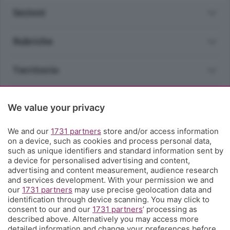
Sezioni
Rubriche
Territorio
Servizi
We value your privacy
Chi Siamo
We and our
1731 partners
store and/or access information
on a device, such as cookies and process personal data,
such as unique identifiers and standard information sent by
Community
a device for personalised advertising and content,
advertising and content measurement, audience research
and services development. With your permission we and
Network
our
1731 partners
may use precise geolocation data and
identification through device scanning. You may click to
consent to our and our
1731 partners
’ processing as
described above. Alternatively you may access more
detailed information and change your preferences before