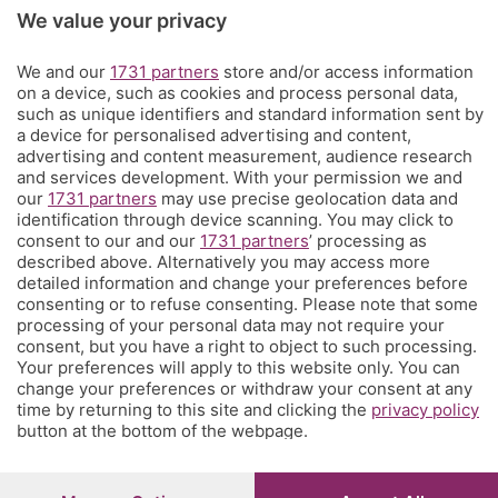
We value your privacy
Chi Siamo
We and our
1731 partners
store and/or access information
on a device, such as cookies and process personal data,
such as unique identifiers and standard information sent by
Community
a device for personalised advertising and content,
advertising and content measurement, audience research
Network
and services development. With your permission we and
our
1731 partners
may use precise geolocation data and
identification through device scanning. You may click to
consent to our and our
1731 partners
’ processing as
described above. Alternatively you may access more
detailed information and change your preferences before
consenting or to refuse consenting. Please note that some
© COPYRIGHT 2026 - S.E.S.A.A.B. S.p.a. con sede in Viale
processing of your personal data may not require your
Papa Giovanni XXIII, 118 24121 Bergamo - E' vietata la
consent, but you have a right to object to such processing.
riproduzione anche parziale
Your preferences will apply to this website only. You can
Iscritta al Registro Imprese di Bergamo al n.243762 |
change your preferences or withdraw your consent at any
Capitale sociale Euro 10.000.000 i.v.
time by returning to this site and clicking the
privacy policy
button at the bottom of the webpage.