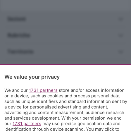
Sezioni
Rubriche
Territorio
Servizi
We value your privacy
Chi Siamo
We and our
1731 partners
store and/or access information
on a device, such as cookies and process personal data,
Community
such as unique identifiers and standard information sent by
a device for personalised advertising and content,
advertising and content measurement, audience research
Network
and services development. With your permission we and
our
1731 partners
may use precise geolocation data and
identification through device scanning. You may click to