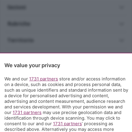
Sezioni
Rubriche
Territorio
Servizi
We value your privacy
Chi Siamo
We and our
1731 partners
store and/or access information
on a device, such as cookies and process personal data,
Community
such as unique identifiers and standard information sent by
a device for personalised advertising and content,
advertising and content measurement, audience research
Network
and services development. With your permission we and
our
1731 partners
may use precise geolocation data and
identification through device scanning. You may click to
consent to our and our
1731 partners
’ processing as
described above. Alternatively you may access more