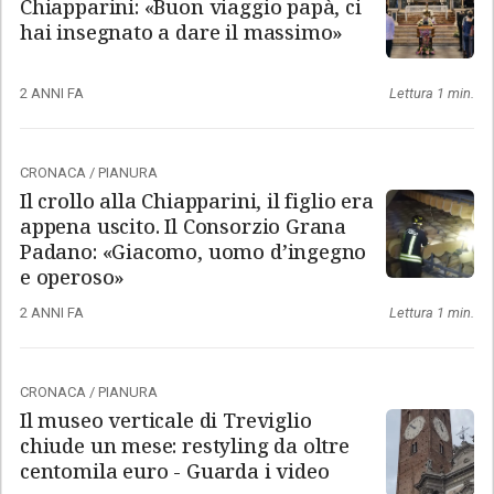
Chiapparini: «Buon viaggio papà, ci
hai insegnato a dare il massimo»
2 ANNI FA
Lettura 1 min.
CRONACA
/
PIANURA
Il crollo alla Chiapparini, il figlio era
appena uscito. Il Consorzio Grana
Padano: «Giacomo, uomo d’ingegno
e operoso»
2 ANNI FA
Lettura 1 min.
CRONACA
/
PIANURA
Il museo verticale di Treviglio
chiude un mese: restyling da oltre
centomila euro - Guarda i video