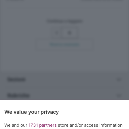
Continua a leggere
6
Ricerca avanzata
Sezioni
Rubriche
Territorio
We value your privacy
We and our
1731 partners
store and/or access information
Servizi