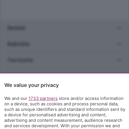
Sezioni
Rubriche
Territorio
Servizi
We value your privacy
Chi Siamo
We and our
1733 partners
store and/or access information
on a device, such as cookies and process personal data,
Community
such as unique identifiers and standard information sent by
a device for personalised advertising and content,
advertising and content measurement, audience research
Network
and services development. With your permission we and