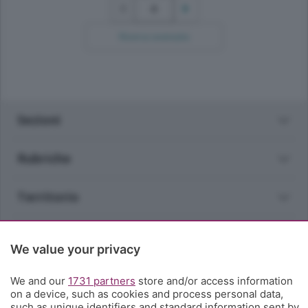
4
Ricerca avanzata
Sezioni
Rubriche
Territorio
Servizi
We value your privacy
Chi Siamo
We and our
1731 partners
store and/or access information
on a device, such as cookies and process personal data,
such as unique identifiers and standard information sent by