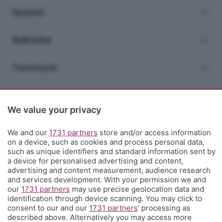
Sezioni
Rubriche
Territorio
Servizi
We value your privacy
Chi Siamo
We and our
1731 partners
store and/or access information
on a device, such as cookies and process personal data,
Community
such as unique identifiers and standard information sent by
a device for personalised advertising and content,
advertising and content measurement, audience research
Network
and services development. With your permission we and
our
1731 partners
may use precise geolocation data and
identification through device scanning. You may click to
consent to our and our
1731 partners
’ processing as
described above. Alternatively you may access more