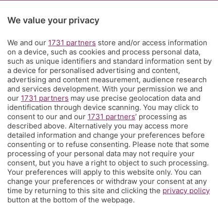
Servizi
We value your privacy
Chi Siamo
We and our
1731 partners
store and/or access information
on a device, such as cookies and process personal data,
such as unique identifiers and standard information sent by
Community
a device for personalised advertising and content,
advertising and content measurement, audience research
and services development. With your permission we and
Network
our
1731 partners
may use precise geolocation data and
identification through device scanning. You may click to
consent to our and our
1731 partners
’ processing as
described above. Alternatively you may access more
detailed information and change your preferences before
consenting or to refuse consenting. Please note that some
processing of your personal data may not require your
© COPYRIGHT 2026 - S.E.S.A.A.B. S.p.a. con sede in Viale
consent, but you have a right to object to such processing.
Papa Giovanni XXIII, 118 24121 Bergamo - E' vietata la
Your preferences will apply to this website only. You can
riproduzione anche parziale
change your preferences or withdraw your consent at any
Iscritta al Registro Imprese di Bergamo al n.243762 |
time by returning to this site and clicking the
privacy policy
Capitale sociale Euro 10.000.000 i.v.
button at the bottom of the webpage.