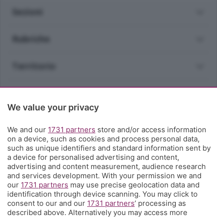
Sezioni
Rubriche
Territorio
Servizi
We value your privacy
Chi Siamo
We and our
1731 partners
store and/or access information
on a device, such as cookies and process personal data,
Community
such as unique identifiers and standard information sent by
a device for personalised advertising and content,
advertising and content measurement, audience research
Network
and services development. With your permission we and
our
1731 partners
may use precise geolocation data and
identification through device scanning. You may click to
consent to our and our
1731 partners
’ processing as
described above. Alternatively you may access more