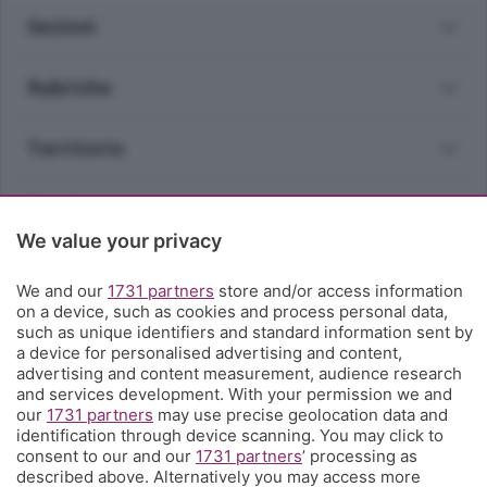
Sezioni
Rubriche
Territorio
Servizi
We value your privacy
Chi Siamo
We and our
1731 partners
store and/or access information
on a device, such as cookies and process personal data,
Community
such as unique identifiers and standard information sent by
a device for personalised advertising and content,
advertising and content measurement, audience research
Network
and services development. With your permission we and
our
1731 partners
may use precise geolocation data and
identification through device scanning. You may click to
consent to our and our
1731 partners
’ processing as
described above. Alternatively you may access more