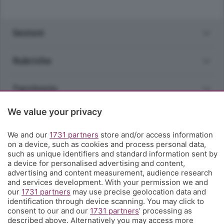
Sezioni
Rubriche
Territorio
We value your privacy
Servizi
We and our
1731 partners
store and/or access information
Chi Siamo
on a device, such as cookies and process personal data,
such as unique identifiers and standard information sent by
a device for personalised advertising and content,
Community
advertising and content measurement, audience research
and services development. With your permission we and
our
1731 partners
may use precise geolocation data and
Network
identification through device scanning. You may click to
consent to our and our
1731 partners
’ processing as
described above. Alternatively you may access more