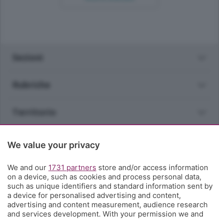
Sezioni
Rubriche
Territorio
Servizi
We value your privacy
Chi Siamo
We and our
1731 partners
store and/or access information
on a device, such as cookies and process personal data,
such as unique identifiers and standard information sent by
Community
a device for personalised advertising and content,
advertising and content measurement, audience research
and services development. With your permission we and