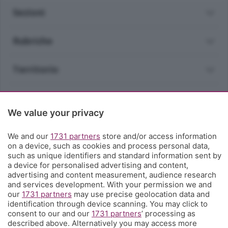
Sezioni
Rubriche
Territorio
Servizi
We value your privacy
Chi Siamo
We and our
1731 partners
store and/or access information
on a device, such as cookies and process personal data,
Community
such as unique identifiers and standard information sent by
a device for personalised advertising and content,
advertising and content measurement, audience research
Network
and services development. With your permission we and
our
1731 partners
may use precise geolocation data and
identification through device scanning. You may click to
consent to our and our
1731 partners
’ processing as
described above. Alternatively you may access more