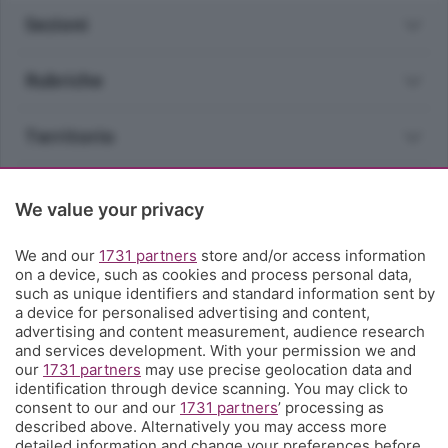
Sezioni
Rubriche
Territorio
Servizi
We value your privacy
Chi Siamo
We and our
1731 partners
store and/or access information
on a device, such as cookies and process personal data,
such as unique identifiers and standard information sent by
Community
a device for personalised advertising and content,
advertising and content measurement, audience research
and services development. With your permission we and
Network
our
1731 partners
may use precise geolocation data and
identification through device scanning. You may click to
consent to our and our
1731 partners
’ processing as
described above. Alternatively you may access more
detailed information and change your preferences before