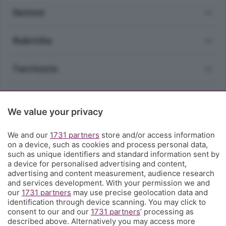
Sezioni
Rubriche
Territorio
Servizi
We value your privacy
Chi Siamo
We and our
1731 partners
store and/or access information
on a device, such as cookies and process personal data,
Community
such as unique identifiers and standard information sent by
a device for personalised advertising and content,
advertising and content measurement, audience research
Network
and services development. With your permission we and
our
1731 partners
may use precise geolocation data and
identification through device scanning. You may click to
consent to our and our
1731 partners
’ processing as
described above. Alternatively you may access more