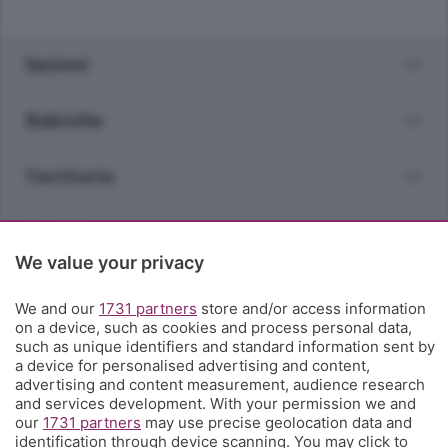
Sezioni
Rubriche
Territorio
Servizi
We value your privacy
Chi Siamo
We and our
1731 partners
store and/or access information
on a device, such as cookies and process personal data,
Community
such as unique identifiers and standard information sent by
a device for personalised advertising and content,
advertising and content measurement, audience research
Network
and services development. With your permission we and
our
1731 partners
may use precise geolocation data and
identification through device scanning. You may click to