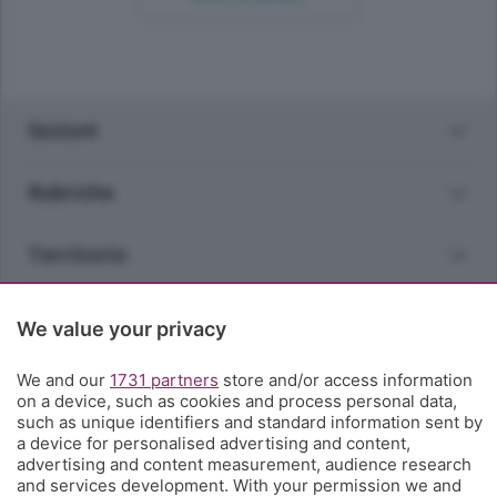
Sezioni
Rubriche
Territorio
Servizi
We value your privacy
Chi Siamo
We and our
1731 partners
store and/or access information
on a device, such as cookies and process personal data,
such as unique identifiers and standard information sent by
Community
a device for personalised advertising and content,
advertising and content measurement, audience research
and services development. With your permission we and