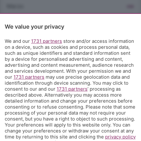
Marzo
2109
Febbraio
1972
We value your privacy
Gennaio
2143
We and our
1731 partners
store and/or access information
on a device, such as cookies and process personal data,
such as unique identifiers and standard information sent
by a device for personalised advertising and content,
advertising and content measurement, audience research
2016
and services development. With your permission we and
our
1731 partners
may use precise geolocation data and
identification through device scanning. You may click to
Dicembre
consent to our and our
1731 partners
’ processing as
1934
described above. Alternatively you may access more
detailed information and change your preferences before
Novembre
1989
consenting or to refuse consenting. Please note that some
processing of your personal data may not require your
Ottobre
2221
consent, but you have a right to object to such processing.
Your preferences will apply to this website only. You can
change your preferences or withdraw your consent at any
Settembre
2164
time by returning to this site and clicking the
privacy policy