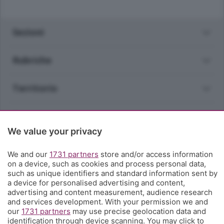
Sezioni
Rubriche
Territorio
Servizi
We value your privacy
Chi Siamo
We and our
1731 partners
store and/or access information
on a device, such as cookies and process personal data,
Community
such as unique identifiers and standard information sent by
a device for personalised advertising and content,
advertising and content measurement, audience research
Network
and services development. With your permission we and
our
1731 partners
may use precise geolocation data and
identification through device scanning. You may click to