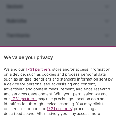
Sezioni
Rubriche
Territorio
Servizi
We value your privacy
Chi Siamo
We and our
1731 partners
store and/or access information
on a device, such as cookies and process personal data,
Community
such as unique identifiers and standard information sent by
a device for personalised advertising and content,
advertising and content measurement, audience research
Network
and services development. With your permission we and
our
1731 partners
may use precise geolocation data and
identification through device scanning. You may click to
consent to our and our
1731 partners
’ processing as
described above. Alternatively you may access more