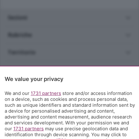
Sezioni
Rubriche
Territorio
Servizi
We value your privacy
Chi Siamo
We and our
1731 partners
store and/or access information
on a device, such as cookies and process personal data,
Community
such as unique identifiers and standard information sent by
a device for personalised advertising and content,
advertising and content measurement, audience research
Network
and services development. With your permission we and
our
1731 partners
may use precise geolocation data and
identification through device scanning. You may click to