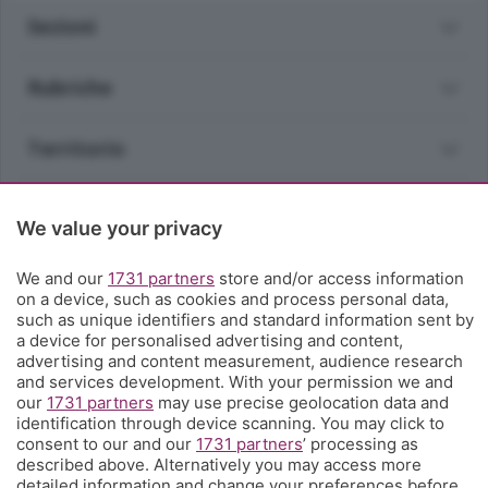
Sezioni
Rubriche
Territorio
Servizi
We value your privacy
Chi Siamo
We and our
1731 partners
store and/or access information
on a device, such as cookies and process personal data,
such as unique identifiers and standard information sent by
Community
a device for personalised advertising and content,
advertising and content measurement, audience research
and services development. With your permission we and
Network
our
1731 partners
may use precise geolocation data and
identification through device scanning. You may click to
consent to our and our
1731 partners
’ processing as
described above. Alternatively you may access more
detailed information and change your preferences before