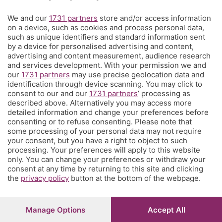
Territorio
We and our
1731 partners
store and/or access information
on a device, such as cookies and process personal data,
such as unique identifiers and standard information sent
Servizi
by a device for personalised advertising and content,
advertising and content measurement, audience research
and services development. With your permission we and
Chi Siamo
our
1731 partners
may use precise geolocation data and
identification through device scanning. You may click to
consent to our and our
1731 partners
’ processing as
Community
described above. Alternatively you may access more
detailed information and change your preferences before
consenting or to refuse consenting. Please note that
Network
some processing of your personal data may not require
your consent, but you have a right to object to such
processing. Your preferences will apply to this website
only. You can change your preferences or withdraw your
consent at any time by returning to this site and clicking
the
privacy policy
button at the bottom of the webpage.
© COPYRIGHT 2026 - S.E.S.A.A.B. S.p.a. con sede in Viale
Papa Giovanni XXIII, 118 24121 Bergamo - E' vietata la
riproduzione anche parziale
Manage Options
Accept All
Iscritta al Registro Imprese di Bergamo al n.243762 |