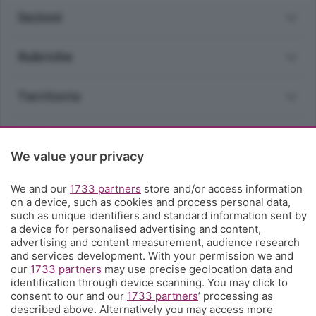
Sezioni
Rubriche
Territorio
Servizi
We value your privacy
Chi Siamo
We and our
1733 partners
store and/or access information
on a device, such as cookies and process personal data,
Community
such as unique identifiers and standard information sent by
a device for personalised advertising and content,
advertising and content measurement, audience research
Network
and services development. With your permission we and
our
1733 partners
may use precise geolocation data and
identification through device scanning. You may click to
consent to our and our
1733 partners
’ processing as
described above. Alternatively you may access more