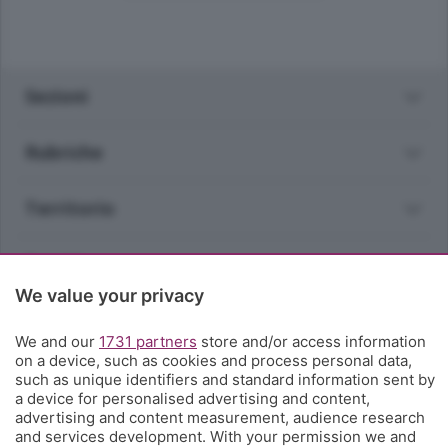
Sezioni
Rubriche
Territorio
Servizi
We value your privacy
Chi Siamo
We and our
1731 partners
store and/or access information
on a device, such as cookies and process personal data,
Community
such as unique identifiers and standard information sent by
a device for personalised advertising and content,
advertising and content measurement, audience research
Network
and services development. With your permission we and