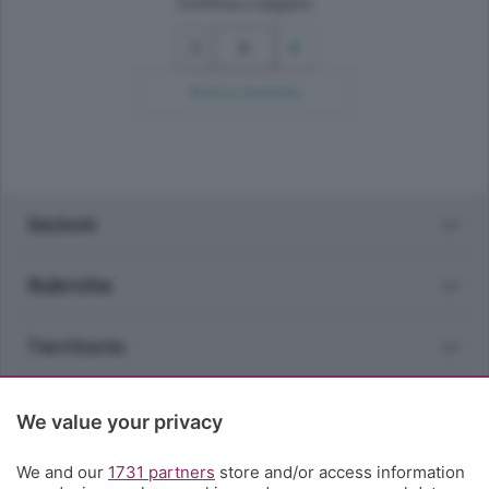
Continua a leggere
5
Ricerca avanzata
Sezioni
Rubriche
Territorio
Servizi
We value your privacy
Chi Siamo
We and our
1731 partners
store and/or access information