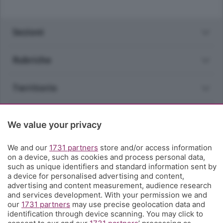
Sezioni
Rubriche
Territorio
Servizi
We value your privacy
Chi Siamo
We and our
1731 partners
store and/or access information
on a device, such as cookies and process personal data,
such as unique identifiers and standard information sent by
Community
a device for personalised advertising and content,
advertising and content measurement, audience research
and services development. With your permission we and
Network
our
1731 partners
may use precise geolocation data and
identification through device scanning. You may click to